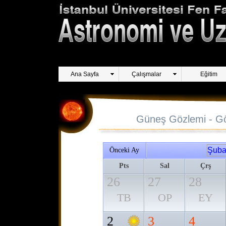
Ana Sayfa
Çalışmalar
Eğitim
Güneş Gözlemi - Gö
Önceki Ay
Pts
Sal
Çrş
26
27
28
TB
OP
EY
2
3
4