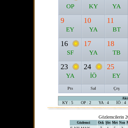
OP
KY
YA
9
10
11
EY
YA
BT
16
17
18
SF
YA
TB
23
24
25
YA
İÖ
EY
Pts
Sal
Çrş
Akti
KY : 5
OP : 2
YA : 4
İÖ : 4
Gözlemcilerin 2
Gözlemci
Ock
Şbt
Mrt
Nsn