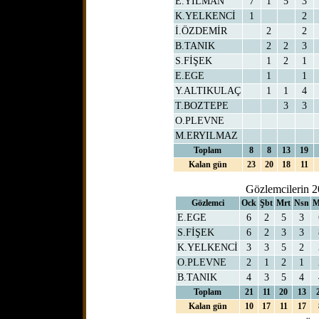
E.YILMAN
7
1
5
3
K.YELKENCİ
1
2
İ.ÖZDEMİR
2
2
B.TANIK
2
2
3
S.FİŞEK
1
2
1
E.EGE
1
1
Y.ALTIKULAÇ
1
1
4
T.BOZTEPE
3
3
O.PLEVNE
M.ERYILMAZ
Toplam
8
8
13
19
Kalan gün
23
20
18
11
Gözlemcilerin 2
Gözlemci
Ock
Şbt
Mrt
Nsn
M
E.EGE
6
2
5
3
S.FİŞEK
6
2
3
3
K.YELKENCİ
3
3
5
2
O.PLEVNE
2
1
2
1
B.TANIK
4
3
5
4
Toplam
21
11
20
13
Kalan gün
10
17
11
17