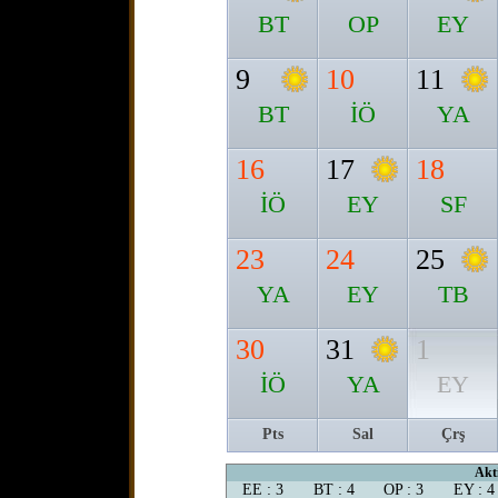
BT
OP
EY
9
10
11
BT
İÖ
YA
16
17
18
İÖ
EY
SF
23
24
25
YA
EY
TB
30
31
1
İÖ
YA
EY
Pts
Sal
Çrş
Akti
EE : 3
BT : 4
OP : 3
EY : 4