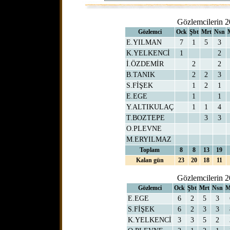
Gözlemcilerin 2
Gözlemci
Ock
Şbt
Mrt
Nsn
E.YILMAN
7
1
5
3
K.YELKENCİ
1
2
İ.ÖZDEMİR
2
2
B.TANIK
2
2
3
S.FİŞEK
1
2
1
E.EGE
1
1
Y.ALTIKULAÇ
1
1
4
T.BOZTEPE
3
3
O.PLEVNE
M.ERYILMAZ
Toplam
8
8
13
19
Kalan gün
23
20
18
11
Gözlemcilerin 2
Gözlemci
Ock
Şbt
Mrt
Nsn
M
E.EGE
6
2
5
3
S.FİŞEK
6
2
3
3
K.YELKENCİ
3
3
5
2