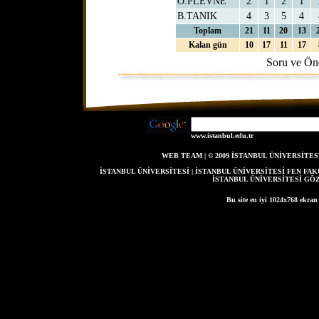
O.PLEVNE
2
1
2
1
B.TANIK
4
3
5
4
Toplam
21
11
20
13
Kalan gün
10
17
11
17
Soru ve Öne
www.istanbul.edu.tr
WEB TEAM
| © 2009 İSTANBUL ÜNİVERSİT
İSTANBUL ÜNİVERSİTESİ
|
İSTANBUL ÜNİVERSİTESİ FEN FAK
İSTANBUL ÜNİVERSİTESİ G
Bu site en iyi 1024x768 ekran
DHTML Menu / Jav