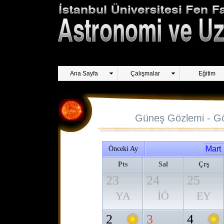
Ana Sayfa
Çalışmalar
Eğitim
Güneş Gözlemi - Gö
Önceki Ay
Pts
Sal
Çrş
23
24
25
YA
İÖ
EY
2
3
4