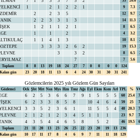
YILMAN
7
1
5
3
3
7
5
2
33
26.6
YELKENCİ
1
2
1
2
2
1
9
7.3
ÖZDEMİR
2
2
3
5
12
9.7
TANIK
2
2
3
3
1
3
14
11.3
FİŞEK
1
2
1
1
2
1
8
6.5
EGE
1
1
2
4
3.2
ALTIKULAÇ
1
1
4
1
3
10
8.1
BOZTEPE
3
3
3
2
6
2
19
15.3
PLEVNE
3
3
2
8
6.5
ERYILMAZ
7
7
5.6
Toplam
8
8
13
19
18
24
27
7
0
0
0
0
124
Kalan gün
23
20
18
11
13
6
4
24
30
31
30
31
241
Gözlemcilerin 2025 yılı Gözlem Gün Sayıları
Gözlemci
Ock
Şbt
Mrt
Nsn
Mys
Hzn
Tmz
Ağs
Eyl
Ekm
Ksm
Arl
TPL
%
V
EGE
6
2
5
3
6
6
7
9
1
5
5
5
60
25.4
FİŞEK
6
2
3
3
8
5
8
10
4
6
4
59
25
YELKENCİ
3
3
5
2
3
6
1
11
5
5
4
48
20.3
.PLEVNE
2
1
2
1
2
3
4
5
1
1
1
23
9.7
TANIK
4
3
5
4
4
6
5
8
5
2
46
19.5
Toplam
21
11
20
13
23
26
25
22
23
20
19
13
236
Kalan gün
10
17
11
17
8
4
6
9
7
11
11
18
129