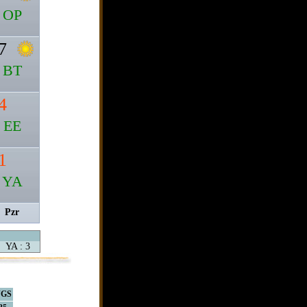
OP
7
BT
4
EE
1
YA
Pzr
YA : 3
GS