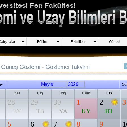
Çalışmalar
Eğitim
Etkinlikler
Güncel
Güneş Gözlemi - Gözlemci Takvimi
Ay
So
Sal
Çrş
Prş
Cum
Cts
28
29
30
1
2
3
EY
TB
YA
KY
BT
5
6
7
8
9
1