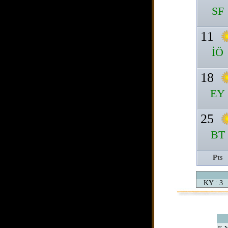
SF
11
İÖ
18
EY
25
BT
Pts
KY : 3