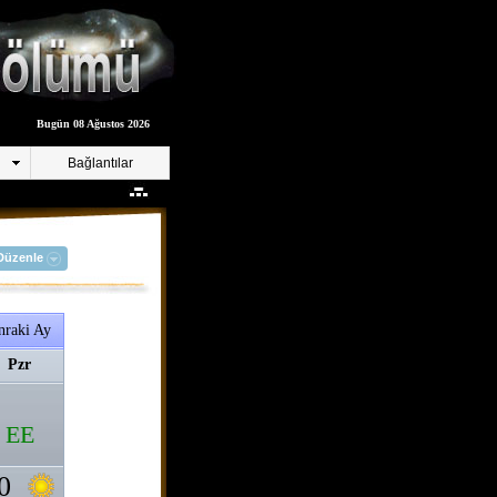
Bugün 08 Ağustos 2026
Bağlantılar
Düzenle
nraki Ay
Pzr
EE
0