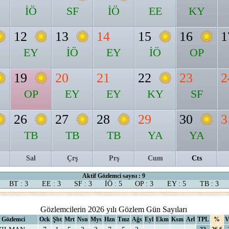
İÖ
SF
İÖ
EE
KY
12
13
14
15
16
1
EY
İÖ
EY
İÖ
OP
19
20
21
22
23
2
OP
EY
EY
KY
SF
26
27
28
29
30
3
TB
TB
TB
YA
YA
Sal
Çrş
Prş
Cum
Cts
Aktif Gözlemci sayısı : 9
BT : 3
EE : 3
SF : 3
İÖ : 5
OP : 3
EY : 5
TB : 3
Gözlemcilerin 2026 yılı Gözlem Gün Sayıları
Gözlemci
Ock
Şbt
Mrt
Nsn
Mys
Hzn
Tmz
Ağs
Eyl
Ekm
Ksm
Arl
TPL
%
V