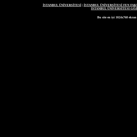
İSTANBUL ÜNİVERSİTESİ
|
İSTANBUL ÜNİVERSİTESİ FEN FAK
İSTANBUL ÜNİVERSİTESİ G
Bu site en iyi 1024x768 ekran