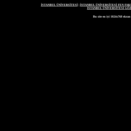
İSTANBUL ÜNİVERSİTESİ
|
İSTANBUL ÜNİVERSİTESİ FEN FAK
İSTANBUL ÜNİVERSİTESİ G
Bu site en iyi 1024x768 ekran