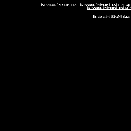
İSTANBUL ÜNİVERSİTESİ
|
İSTANBUL ÜNİVERSİTESİ FEN FAK
İSTANBUL ÜNİVERSİTESİ G
Bu site en iyi 1024x768 ekran