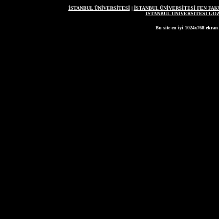
İSTANBUL ÜNİVERSİTESİ
|
İSTANBUL ÜNİVERSİTESİ FEN FAK
İSTANBUL ÜNİVERSİTESİ G
Bu site en iyi 1024x768 ekran