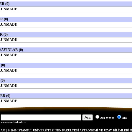
R (0)
LUNMADI!
R (0)
LUNMADI!
 (0)
LUNMADI!
AYINLAR (0)
LUNMADI!
(0)
LUNMADI!
(0)
LUNMADI!
R (0)
LUNMADI!
Ara WWW
Ara
www.istanbul.edu.tr
EAM
| © 2009 İSTANBUL ÜNİVERSİTESİ FEN FAKÜLTESİ ASTRONOMİ VE UZAY BİLİMLERİ