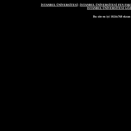
İSTANBUL ÜNİVERSİTESİ
|
İSTANBUL ÜNİVERSİTESİ FEN FAK
İSTANBUL ÜNİVERSİTESİ G
Bu site en iyi 1024x768 ekran