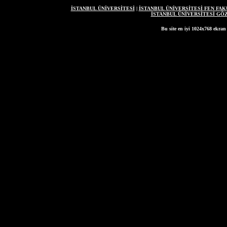
İSTANBUL ÜNİVERSİTESİ
|
İSTANBUL ÜNİVERSİTESİ FEN FAK
İSTANBUL ÜNİVERSİTESİ G
Bu site en iyi 1024x768 ekran