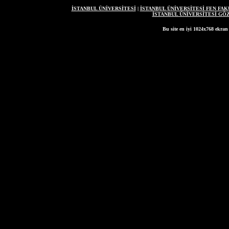
İSTANBUL ÜNİVERSİTESİ
|
İSTANBUL ÜNİVERSİTESİ FEN FAK
İSTANBUL ÜNİVERSİTESİ G
Bu site en iyi 1024x768 ekran