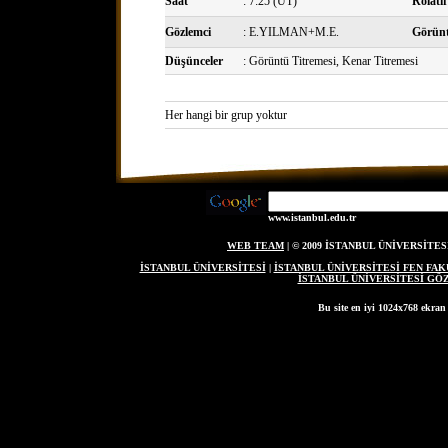
Saat
: 7:25 (UT)
Rölatif
Gözlemci
: E.YILMAN+M.E.
Görünt
Düşünceler
: Görüntü Titremesi, Kenar Titremesi
Her hangi bir grup yoktur
www.istanbul.edu.tr
WEB TEAM
| © 2009 İSTANBUL ÜNİVERSİT
İSTANBUL ÜNİVERSİTESİ
|
İSTANBUL ÜNİVERSİTESİ FEN FAK
İSTANBUL ÜNİVERSİTESİ G
Bu site en iyi 1024x768 ekran