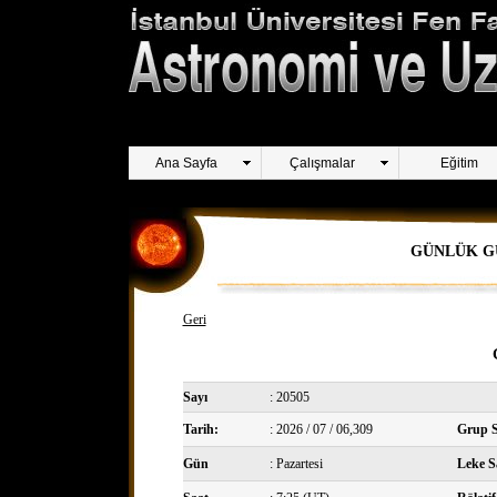
Ana Sayfa
Çalışmalar
Eğitim
GÜNLÜK G
Geri
Sayı
: 20505
Tarih:
: 2026 / 07 / 06,309
Grup S
Gün
: Pazartesi
Leke Sa