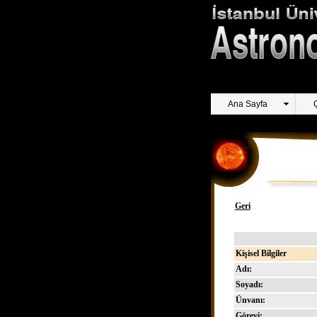
Ana Sayfa
Geri
Kişisel Bilgiler
Adı:
Soyadı:
Ünvanı:
Görevi: