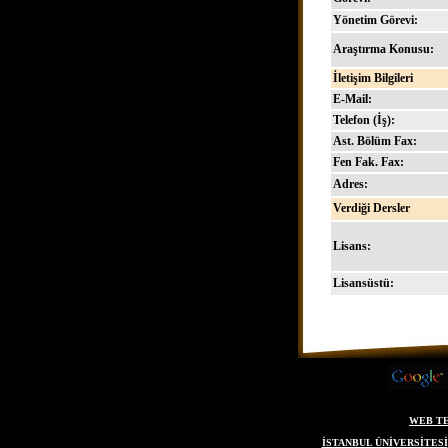
Yönetim Görevi:
Araştırma Konusu:
İletişim Bilgileri
E-Mail:
Telefon (İş):
Ast. Bölüm Fax:
Fen Fak. Fax:
Adres:
Verdiği Dersler
Lisans:
Lisansüstü:
WEB T
İSTANBUL ÜNİVERSİTESİ