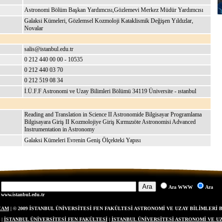
Astronomi Bölüm Başkan Yardımcısı,Gözlemevi Merkez Müdür Yardımcısı
Galaksi Kümeleri, Gözlemsel Kozmoloji Kataklismik Değişen Yıldızlar,
Novalar
salis@istanbul.edu.tr
0 212 440 00 00 - 10535
0 212 440 03 70
0 212 519 08 34
İ.Ü.F.F Astronomi ve Uzay Bilimleri Bölümü 34119 Üniversite - ıstanbul
Reading and Translation in Science II Astronomide Bilgisayar Programlama
Bilgisayara Giriş II Kozmolojiye Giriş Kırmızıöte Astronomisi Advanced
Instrumentation in Astronomy
Galaksi Kümeleri Evrenin Geniş Ölçekteki Yapısı
Ara WWW
Ara
www.istanbul.edu.tr
EAM
| © 2009 İSTANBUL ÜNİVERSİTESİ FEN FAKÜLTESİ ASTRONOMİ VE UZAY BİLİMLERİ
|
İSTANBUL ÜNİVERSİTESİ FEN FAKÜLTESİ
|
İSTANBUL ÜNİVERSİTESİ ASTRONOMİ VE U