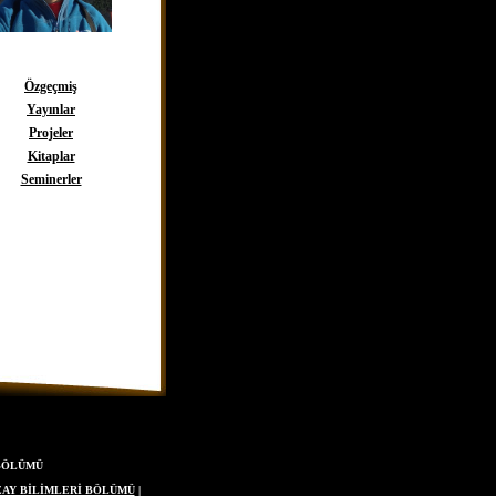
Özgeçmiş
Yayınlar
Projeler
Kitaplar
Seminerler
 BÖLÜMÜ
ZAY BİLİMLERİ BÖLÜMÜ
|