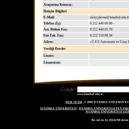
Araştırma Konusu:
İletişim Bilgileri
E-Mail:
olcay.plevne@istanbul.edu.tr
Telefon (İş):
0 212 440 00 00 -
Ast. Bölüm Fax:
0 212 440 03 70
Fen Fak. Fax:
0 212 519 08 34
Adres:
ı.Ü.F.F Astronomi ve Uzay B
Verdiği Dersler
Lisans:
Lisansüstü:
www.istanbul.edu.tr
WEB TEAM
| © 2009 İSTANBUL ÜNİVERSİT
İSTANBUL ÜNİVERSİTESİ
|
İSTANBUL ÜNİVERSİTESİ FEN FAK
İSTANBUL ÜNİVERSİTESİ G
Bu site en iyi 1024x768 ekran