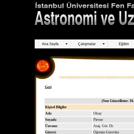
Ana Sayfa
Çalışmalar
Eğitim
Geri
(Son Güncelleme: 16.
Kişisel Bilgiler
Adı:
Olcay
Soyadı:
Plevne
Ünvanı:
Araş. Gör. Dr.
Görevi:
Öğretim Görevlisi