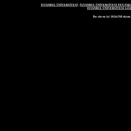
İSTANBUL ÜNİVERSİTESİ
|
İSTANBUL ÜNİVERSİTESİ FEN FAK
İSTANBUL ÜNİVERSİTESİ G
Bu site en iyi 1024x768 ekran