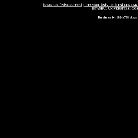
İSTANBUL ÜNİVERSİTESİ
|
İSTANBUL ÜNİVERSİTESİ FEN FAK
İSTANBUL ÜNİVERSİTESİ G
Bu site en iyi 1024x768 ekran