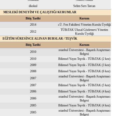
ılkokul
Selim Sırrı Tarcan
MESLEKİ DENEYİM VE ÇALIŞTIĞI KURUMLAR
Bitiş Tarihi
Kurum
2014
ı.Ü. Fen Fakültesi Yönetim Kurulu Üyeliği
TÜBıTAK Ulusal Gözlemevi Yönetim
2012
Kurulu Üyeliği
EĞİTİM SÜRESİNCE ALINAN BURSLAR / TEŞVİK
Bitiş Tarihi
Kurum
ıstanbul Üniversitesi - Başarılı Araştırmacı
2010
Belgesi
2010
Bilimsel Yayın Teşvik - TÜBıTAK (2 kez)
2009
Bilimsel Yayın Teşvik - TÜBıTAK (3 kez)
2008
Bilimsel Yayın Teşvik - TÜBıTAK (6 kez)
ıstanbul Üniversitesi - Başarılı Araştırmacı
2007
Belgesi
2007
Bilimsel Yayın Teşvik - TÜBıTAK (5 kez)
2006
Bilimsel Yayın Teşvik - TÜBıTAK (4 kez)
ıstanbul Üniversitesi - Başarılı Araştırmacı
2006
Belgesi
2005
Bilimsel Yayın Teşvik - TÜBıTAK (4 kez)
ıstanbul Üniversitesi - Başarılı Araştırmacı
2005
Belgesi