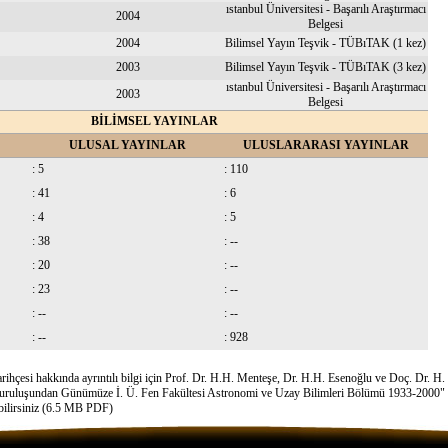
ıstanbul Üniversitesi - Başarılı Araştırmacı
2004
Belgesi
2004
Bilimsel Yayın Teşvik - TÜBıTAK (1 kez)
2003
Bilimsel Yayın Teşvik - TÜBıTAK (3 kez)
ıstanbul Üniversitesi - Başarılı Araştırmacı
2003
Belgesi
BİLİMSEL YAYINLAR
ULUSAL YAYINLAR
ULUSLARARASI YAYINLAR
: 5
: 110
: 41
: 6
: 4
: 5
: 38
: --
: 20
: --
: 23
: --
: --
: --
: --
: 928
hçesi hakkında ayrıntılı bilgi için Prof. Dr. H.H. Menteşe, Dr. H.H. Esenoğlu ve Doç. Dr. H. 
Kuruluşundan Günümüze İ. Ü. Fen Fakültesi Astronomi ve Uzay Bilimleri Bölümü 1933-2000" i
bilirsiniz (6.5 MB PDF)