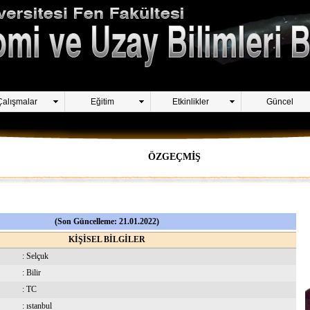
Çalışmalar
Eğitim
Etkinlikler
Güncel
ÖZGEÇMİŞ
(Son Güncelleme: 21.01.2022)
KİŞİSEL BİLGİLER
: Selçuk
: Bilir
: TC
: ıstanbul