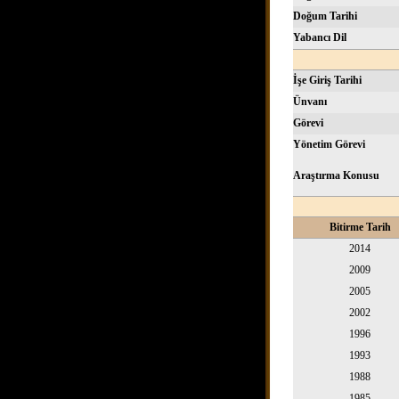
Doğum Tarihi
Yabancı Dil
İşe Giriş Tarihi
Ünvanı
Görevi
Yönetim Görevi
Araştırma Konusu
Bitirme Tarih
2014
2009
2005
2002
1996
1993
1988
1985