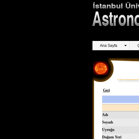
Ana Sayfa
Geri
Adı
Soyadı
Uyruğu
Doğum Yeri