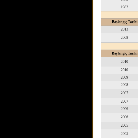
1982
Başlangıç Tarihi
2013
2008
Başlangıç Tarihi
2010
2010
2009
2008
2007
2007
2006
2006
2005
2005