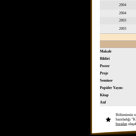
2004
2004
2003
2003
Makale
Bildiri
Poster
Proje
Seminer
Popüler Yayın:
Kitap
Atıf
Bölümümüz tari
hazırladığı "
buradan
ulaşa