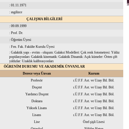
: 01.11.1971
: ıngilizce
ÇALIŞMA BİLGİLERİ
: 09.09.1999
: Prof. Dr.
: Öğretim Üyesi
: Fen. Fak. Fakülte Kurulu Üyesi
: Galaktik yapı - evrim - oluşum: Galaksi Modelleri: Çok renk fotometresi: Yıldız
popülasyonları: Galaktik kinematik: Galaktik Dinamik: Açık kümeler: Örten çift
yıldızlar: Uzaklık kalibrasyonları
ÖĞRENİM DURUMU VE AKADEMİK ÜNVANLAR
Derece veya Ünvan
Kurum
Profesör
ı.Ü.F.F. Ast. ve Uzay Bil. Böl.
Doçent
ı.Ü.F.F. Ast. ve Uzay Bil. Böl.
Yardımcı Doçent
ı.Ü.F.F. Ast. ve Uzay Bil. Böl.
Doktara
ı.Ü.F.F. Ast. ve Uzay Bil. Böl.
Yüksek Lisans
ı.Ü.F.F. Ast. ve Uzay Bil. Böl.
Lisans
ı.Ü.F.F. Ast. ve Uzay Bil. Böl.
Lise
Özel şişli Lisesi
Ortaokul
Nilüfer Hatun