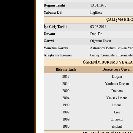
Doğum Tarihi
: 13.01.1975
Yabancı Dil
: İngilizce
ÇALIŞMA BİLG
İşe Giriş Tarihi
: 03.07.2014
Ünvanı
: Doç. Dr.
Görevi
: Öğretim Üyesi
Yönetim Görevi
: Astronomi Bölüm Başkan Yar
Araştırma Konusu
: Güneş Kromosferi, Kromosferi
ÖĞRENİM DURUMU VE AK
Bitirme Tarih
Derece veya Ünvan
2017
Doçent
2014
Yardımcı Doçent
2009
Doktara
2004
Yüksek Lisans
1999
Lisans
1992
Lise
1989
Ortaokul
1986
ılkokul