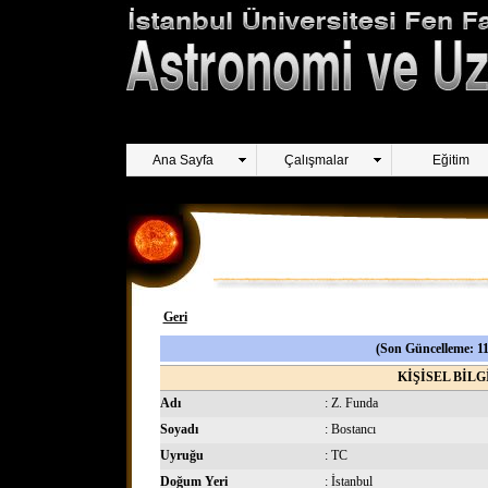
Ana Sayfa
Çalışmalar
Eğitim
Geri
(Son Güncelleme: 11
KİŞİSEL BİLG
Adı
: Z. Funda
Soyadı
: Bostancı
Uyruğu
: TC
Doğum Yeri
: İstanbul