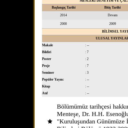
MESLEKİ DENEYİM VE ÇAL
Başlangıç Tarihi
Bitiş Tarihi
2014
Devam
2000
2009
BİLİMSEL YAY
ULUSAL YAYINLA
Makale
: --
Bildiri
: 7
Poster
: 2
Proje
: 7
Seminer
: 3
Popüler Yayın:
: --
Kitap
: --
Atıf
: --
Bölümümüz tarihçesi hakkında
Menteşe, Dr. H.H. Esenoğlu 
"Kuruluşundan Günümüze İ.